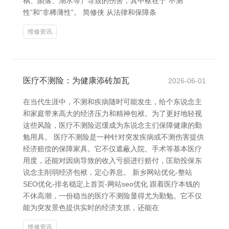
祸、陨落、溺水等）导致的伤害，其中枢在于“不测
性”和“非稀薄性”。 简修侠 从法律和保障条
维修资讯
医疗不测险：为健康添砖加瓦
2026-06-01
在当代生涯中，不测和疾病随时可能发生，给个东说念主
和家庭带来高大的经济压力和精神包袱。为了更好地轻视
这些风险，医疗不测险迟缓成为东说念主们保障健康的勤
勉用具。 医疗不测险是一种针对突发疾病或不测伤害提供
经济赔偿的保障家具。它不仅遮蔽入院、手术等基本医疗
用度，还能对因病导致的收入亏损进行赔付，匡助投保东
说念主削弱经济包袱，定心养息。 新乡网站优化-整站
SEO优化-排名稳定上首页-网站seo优化 跟着医疗本钱的
不休高潮，一份稳当的医疗不测险显得尤为勤勉。它不仅
能为突发景色提供实时的经济支抓，还能在
维修资讯