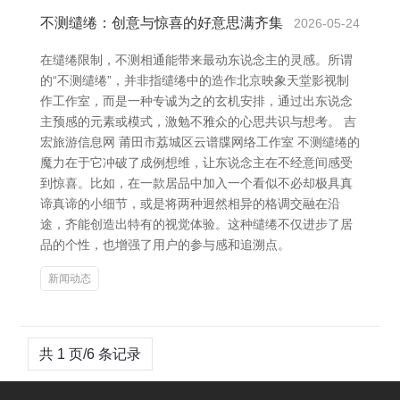
不测缱绻：创意与惊喜的好意思满齐集
2026-05-24
在缱绻限制，不测相通能带来最动东说念主的灵感。所谓
的“不测缱绻”，并非指缱绻中的造作北京映象天堂影视制
作工作室，而是一种专诚为之的玄机安排，通过出东说念
主预感的元素或模式，激勉不雅众的心思共识与想考。 吉
宏旅游信息网 莆田市荔城区云谱牒网络工作室 不测缱绻的
魔力在于它冲破了成例想维，让东说念主在不经意间感受
到惊喜。比如，在一款居品中加入一个看似不必却极具真
谛真谛的小细节，或是将两种迥然相异的格调交融在沿
途，齐能创造出特有的视觉体验。这种缱绻不仅进步了居
品的个性，也增强了用户的参与感和追溯点。
新闻动态
共 1 页/6 条记录