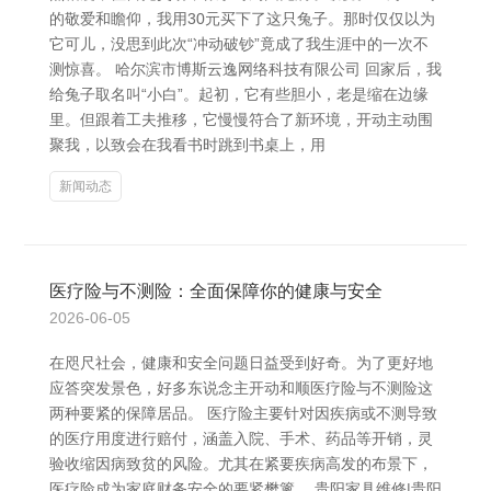
的敬爱和瞻仰，我用30元买下了这只兔子。那时仅仅以为
它可儿，没思到此次“冲动破钞”竟成了我生涯中的一次不
测惊喜。 哈尔滨市博斯云逸网络科技有限公司 回家后，我
给兔子取名叫“小白”。起初，它有些胆小，老是缩在边缘
里。但跟着工夫推移，它慢慢符合了新环境，开动主动围
聚我，以致会在我看书时跳到书桌上，用
新闻动态
医疗险与不测险：全面保障你的健康与安全
2026-06-05
在咫尺社会，健康和安全问题日益受到好奇。为了更好地
应答突发景色，好多东说念主开动和顺医疗险与不测险这
两种要紧的保障居品。 医疗险主要针对因疾病或不测导致
的医疗用度进行赔付，涵盖入院、手术、药品等开销，灵
验收缩因病致贫的风险。尤其在紧要疾病高发的布景下，
医疗险成为家庭财务安全的要紧樊篱。 贵阳家具维修|贵阳