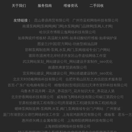
关于我们
服务指南
维修资讯
二手回收
友情链接：
昆山赛鼎商贸有限公司
广州市蓝程网络科技有限公司
南通泵阀网|泵阀网|阀门网|水泵网|阀门品牌网|泵阀人才网|
哈尔滨市博斯云逸网络科技有限公司
如皋陶瓷纤维板材-高温耐火材料-如皋硅酸铝纤维板-如皋锅炉保
图姿兰(中国)官方网站-功效型精油品牌
邯郸泵阀制造网-泵阀,水泵,阀门,泵阀领域专业门户网站
莆田市湄洲湾北岸经济开发区山亭道锐网络工作室
武汉网站策划_网站建设公司_网站建设开发制作_seo优化
南通凯弗莱贸易有限公司
宜宾网站建设_网站建设公司_网站搭建建设制作_seo优化
北京天时经略网络科技有限公司
合肥市蜀山区彤之杰信息技术服务部
首页-广东广松电梯有限公司
精馏塔|轻型塔|回流比|天津市宣怀科技有限公司
乌鲁木齐花卉网 - 花卉_养花技巧_花卉知识大全_养花达人第
北京舒香网络科技有限公司
威海驰飞网络科技有限公司椒江第四分公司
甘肃桂拾建筑工程有限公司|房屋建筑工程|建筑装饰工程|机电设
蟋蟀泵阀制造网-泵阀网,水泵,阀门,泵阀领域专业门户网站
广州誉诚
厦门市湖里区云谱巴网络科技工作室
上海宸鸿新商贸有限公司
模板客
君乐一方
惠州侨兴稀土金属有限公司
上海帅阳祺网络科技有限公司
上海帅阳祺网络科技有限公司