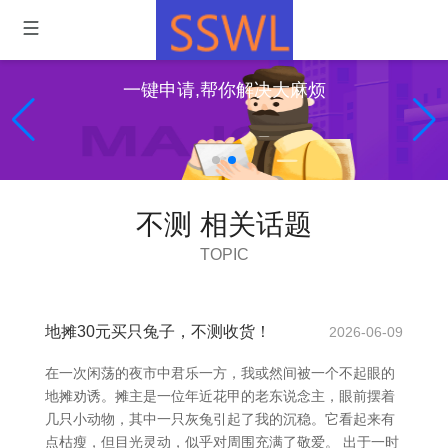
一键申请,帮你解决大麻烦
不测 相关话题
TOPIC
地摊30元买只兔子，不测收货！
2026-06-09
在一次闲荡的夜市中君乐一方，我或然间被一个不起眼的
地摊劝诱。摊主是一位年近花甲的老东说念主，眼前摆着
几只小动物，其中一只灰兔引起了我的沉稳。它看起来有
点枯瘦，但目光灵动，似乎对周围充满了敬爱。 出于一时