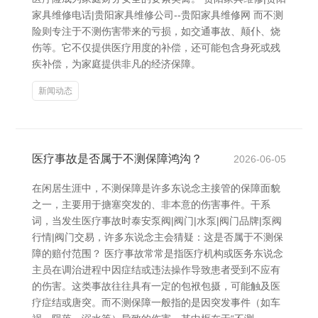
家具维修电话|贵阳家具维修公司--贵阳家具维修网 而不测
险则专注于不测伤害带来的亏损，如交通事故、颠仆、烧
伤等。它不仅提供医疗用度的补偿，还可能包含身死或残
疾补偿，为家庭提供非凡的经济保障。
新闻动态
医疗事故是否属于不测保障鸿沟？
2026-06-05
在闲居生涯中，不测保障是许多东说念主接管的保障面貌
之一，主要用于搪塞突发的、非本意的伤害事件。干系
词，当发生医疗事故时泰安泵阀|阀门|水泵|阀门品牌|泵阀
行情|阀门交易，许多东说念主会猜疑：这是否属于不测保
障的赔付范围？ 医疗事故常常是指医疗机构或医务东说念
主员在调治进程中因症结或违法操作导致患者受到不应有
的伤害。这类事故往往具有一定的包袱包摄，可能触及医
疗症结或唐突。而不测保障一般指的是因突发事件（如车