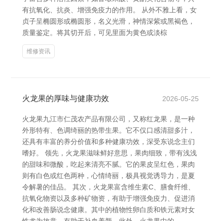
有抗氧化、抗炎、增强免疫力的作用。 从外不雅上看，女
贞子呈椭圆形或椭圆形，名义光滑，神情深紫或黑褐色，
质量鉴定。将其切开后，可见里面为黄色或淡棕
维修资讯
火龙果的厚味与健康功效
2026-05-25
火龙果九江市仁茂农产品有限公司，又称红龙果，是一种
外形特有、色调绮丽的热带生果。它不仅口感清甜多汁，
还具有丰富的养分价值和多种健康功效，深受东说念主们
嗜好。 领先，火龙果滋味鲜好意思，果肉细致，带有浅浅
的甜味和微酸，吃起来清亮不腻。它的果皮呈红色，果肉
则有白色或红色两种，心情绮丽，极具视觉诱导力，是夏
令解暑的佳品。 其次，火龙果富含维生素C、膳食纤维、
抗氧化物资以及多种矿物资，有助于增强免疫力、促进消
化和改善肠说念健康。其中的植物性卵白质和铁元素对女