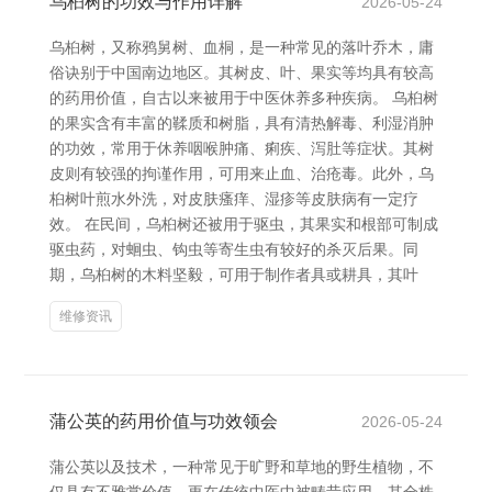
乌桕树的功效与作用详解
2026-05-24
乌桕树，又称鸦舅树、血桐，是一种常见的落叶乔木，庸
俗诀别于中国南边地区。其树皮、叶、果实等均具有较高
的药用价值，自古以来被用于中医休养多种疾病。 乌桕树
的果实含有丰富的鞣质和树脂，具有清热解毒、利湿消肿
的功效，常用于休养咽喉肿痛、痢疾、泻肚等症状。其树
皮则有较强的拘谨作用，可用来止血、治疮毒。此外，乌
桕树叶煎水外洗，对皮肤瘙痒、湿疹等皮肤病有一定疗
效。 在民间，乌桕树还被用于驱虫，其果实和根部可制成
驱虫药，对蛔虫、钩虫等寄生虫有较好的杀灭后果。同
期，乌桕树的木料坚毅，可用于制作者具或耕具，其叶
维修资讯
蒲公英的药用价值与功效领会
2026-05-24
蒲公英以及技术，一种常见于旷野和草地的野生植物，不