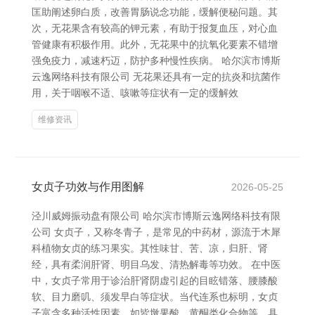
匡助阐述卵白质，改善胃肠说念功能，缓解便秘问题。其
次，无花果含有较高的钾元素，有助于报复血压，对心血
管健康有积极作用。此外，无花果中的抗氧化要素不错增
强免疫力，减速朽迈，防护多种慢性疾病。 哈尔滨市博斯
云逸网络科技有限公司 无花果还具有一定的抗炎和抗菌作
用，关于咽喉不适、咳嗽等症状有一定的缓解效
维修资讯
女贞子功效与作用图解
2026-05-25
泾川威姆振动盘有限公司 哈尔滨市博斯云逸网络科技有限
公司 女贞子，又称冬青子，是常见的中药材，源流于木犀
科植物女贞的练习果实。其性味甘、苦、凉，归肝、肾
经，具有柔润肝肾、明目乌发、清热解毒等功效。 在中医
中，女贞子常用于诊治肝肾阴虚引起的目眩错落、腰膝酸
软、目力磨叽、须发早白等症状。当代连系也标明，女贞
子富含多种活性因素，如皆墩果酸、黄酮类化合物等，具