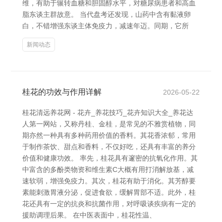
维，有助于辗转血糖和胆固醇水平，对糖尿病患者和高血
脂东谈主群故意。 当代盘考还发现，山药中含有黏液卵
白，不错增强东谈主体免疫力，减速年迈。同期，它所
新闻动态
桂花的功效与作用详解
2026-05-22
桂花清远养花网 - 花卉_养花技巧_花卉知识大全_养花达
人第一网站，又称丹桂、金桂，是常见的不雅赏植物，同
期亦然一种具有多种药用价值的香料。其花香浓郁，常用
于制作茶饮、甜点和香料，不仅好吃，还具有丰富的养分
价值和健康功效。 率先，桂花具有邃密的抗氧化作用。其
中富含的多酚类物资和维生素C大概有用打消解放基，减
速软弱，增强免疫力。其次，桂花有助于消化。其芳醇要
素能刺激胃液分泌，促进食欲，缓解胃部不适。此外，桂
花还具有一定的抗炎和抗菌作用，对呼吸谈疾病有一定的
援助调理后果。 在中医表面中，桂花性温、