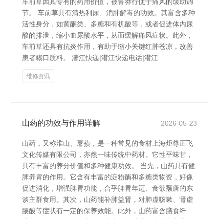
车前草因其专有的药用价值，被鲁莽行使于痛风的缓助调
节。 车前草具有清热利尿、消肿解毒的功效。其富含多种
活性身分，如黄酮类、多糖和有机酸等，或者促进体内尿
酸的排泄，缩小血尿酸水平，从而缓解痛风症状。此外，
车前草还具有抗炎作用，有助于缩小关键红肿苍凉，改善
患者糊口质料。 潜江快递|潜江快递电话|潜江
维修资讯
山药的功效与作用详解
2026-05-23
山药，又称淮山、薯蓣，是一种常见的食材上海炬尊正飞
文化传媒有限公司，亦然一味传统中药材。它性平味甘，
具有丰富的养分价值和多种健康功效。 当先，山药具有健
脾养胃的作用。它含有丰富的淀粉酶和多糖类物资，好像
促进消化，增强脾胃功能，合乎脾胃年迈、食欲颓唐的东
谈主群食用。其次，山药能补肺益肾，对肺虚咳嗽、肾虚
腰酸等症状有一定的保养效能。此外，山药富含膳食纤