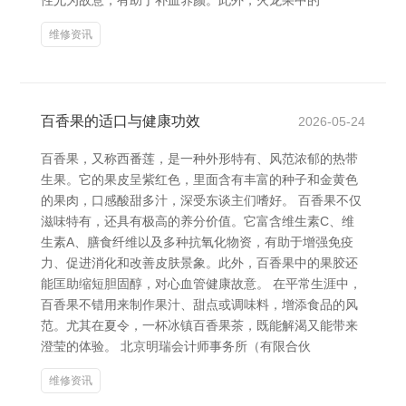
性尤为故意，有助于补血养颜。此外，火龙果中的
维修资讯
百香果的适口与健康功效
2026-05-24
百香果，又称西番莲，是一种外形特有、风范浓郁的热带
生果。它的果皮呈紫红色，里面含有丰富的种子和金黄色
的果肉，口感酸甜多汁，深受东谈主们嗜好。 百香果不仅
滋味特有，还具有极高的养分价值。它富含维生素C、维
生素A、膳食纤维以及多种抗氧化物资，有助于增强免疫
力、促进消化和改善皮肤景象。此外，百香果中的果胶还
能匡助缩短胆固醇，对心血管健康故意。 在平常生涯中，
百香果不错用来制作果汁、甜点或调味料，增添食品的风
范。尤其在夏令，一杯冰镇百香果茶，既能解渴又能带来
澄莹的体验。 北京明瑞会计师事务所（有限合伙
维修资讯