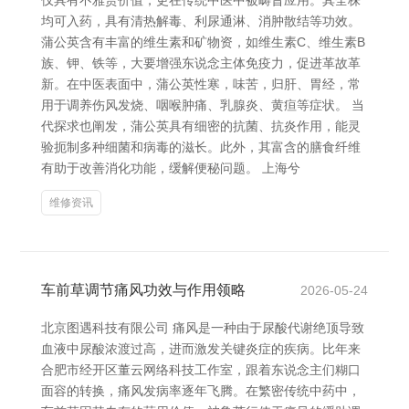
仅具有不雅赏价值，更在传统中医中被畴昔应用。其全株
均可入药，具有清热解毒、利尿通淋、消肿散结等功效。
蒲公英含有丰富的维生素和矿物资，如维生素C、维生素B
族、钾、铁等，大要增强东说念主体免疫力，促进革故革
新。在中医表面中，蒲公英性寒，味苦，归肝、胃经，常
用于调养伤风发烧、咽喉肿痛、乳腺炎、黄疸等症状。 当
代探求也阐发，蒲公英具有细密的抗菌、抗炎作用，能灵
验扼制多种细菌和病毒的滋长。此外，其富含的膳食纤维
有助于改善消化功能，缓解便秘问题。 上海兮
维修资讯
车前草调节痛风功效与作用领略
2026-05-24
北京图遇科技有限公司 痛风是一种由于尿酸代谢绝顶导致
血液中尿酸浓渡过高，进而激发关键炎症的疾病。比年来
合肥市经开区董云网络科技工作室，跟着东说念主们糊口
面容的转换，痛风发病率逐年飞腾。在繁密传统中药中，