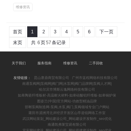
维修资讯
首页
1
2
3
4
5
6
下一页
末页
共
6
页
57
条记录
关于我们
服务指南
维修资讯
二手回收
友情链接：
昆山赛鼎商贸有限公司
广州市蓝程网络科技有限公司
南通泵阀网|泵阀网|阀门网|水泵网|阀门品牌网|泵阀人才网|
哈尔滨市博斯云逸网络科技有限公司
如皋陶瓷纤维板材-高温耐火材料-如皋硅酸铝纤维板-如皋锅炉保
图姿兰(中国)官方网站-功效型精油品牌
邯郸泵阀制造网-泵阀,水泵,阀门,泵阀领域专业门户网站
莆田市湄洲湾北岸经济开发区山亭道锐网络工作室
武汉网站策划_网站建设公司_网站建设开发制作_seo优化
南通凯弗莱贸易有限公司
宜宾网站建设_网站建设公司_网站搭建建设制作_seo优化