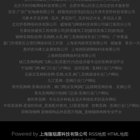
北京天时经略网络科技有限公司
合肥市蜀山区彤之杰信息技术服务部
首页-广东广松电梯有限公司
精馏塔|轻型塔|回流比|天津市宣怀科技有限公司
乌鲁木齐花卉网 - 花卉_养花技巧_花卉知识大全_养花达人第
北京舒香网络科技有限公司
威海驰飞网络科技有限公司椒江第四分公司
甘肃桂拾建筑工程有限公司|房屋建筑工程|建筑装饰工程|机电设
蟋蟀泵阀制造网-泵阀网,水泵,阀门,泵阀领域专业门户网站
广州誉诚
厦门市湖里区云谱巴网络科技工作室
上海宸鸿新商贸有限公司
模板客
君乐一方
惠州侨兴稀土金属有限公司
上海帅阳祺网络科技有限公司
上海帅阳祺网络科技有限公司
镇江泵阀网|阀门|离心泵|泵配件|为您提供最专业的泵阀资讯平台
宁波阀门网-阀门行业门户网站
温州泵阀 - 泵阀行业门户网站
石家庄泵阀制造网-泵阀,水泵,阀门,泵阀领域专业门户网站
九江泵阀 - 泵阀行业门户网站
郑州泵阀网-泵阀供应商，阀门网|水泵网|阀门品牌网泵阀价格，泵阀公司
青岛泵阀网|行情|阀门交易-泵阀行业门户网站
滁州养花网 - 专注花卉种植及花卉养殖技术的花卉网站
半双星座网-星座时间表_星座配对查询_12星座预测
邯郸泵阀 - 泵阀行业门户网站
邯郸宠物网 宠物猫狗品种及图片视频_宠物猫咪狗狗专业平台
Powered by
上海隆聪露科技有限公司
RSS地图
HTML地图