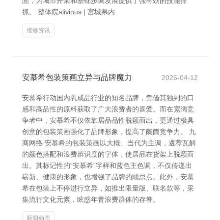
固，为城市开采和基础步调发展提供了强有劲的技能撑
抓。 整体院alivinus | 宮城県内
维修资讯
安慕希包装策画立异与品牌魔力
2026-04-12
安慕希行动国内乳成品行业的知名品牌，凭借其独到的口
感和高品性的原料获取了广大浪费者的喜爱。而在宽阔竞
争者中，安慕希不仅依靠居品品性脱颖而出，更通过极具
创意的包装策画强化了品牌形象，提高了阛阓竞争力。 九
商网络 安慕希的包装策画以大概、当代为主调，遴荐瓦解
的颜色搭配和浪费辨识度的字体，使居品在货架上脱颖而
出。其标记性的“安慕希”字样和蓝色主色调，不仅传递出
崭新、健康的形象，也增强了品牌的顾忌点。此外，安慕
希在包装上不停进行立异，如推出限量版、联名款等，采
集流行文化元素，眩惑年青浪费群体的存眷。
新闻动态