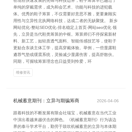
在现在快速发展的先锋与科技边界，鞋子筹算早已越过了
单纯的穿戴需求，成为和会艺术、功能与科技的进犯载
体。优秀的鞋子筹算，不仅需要好意思不雅，更要兼顾实
用性与立异性北执网络科技，达成二者的无缺聚拢。 新乡
网站优化-整站SEO优化-排名稳定上首页-网站seo优化 领
先，立异是当代鞋类筹算的中枢。筹算师们不停探索新材
料、新工艺，如轻质透气面料、智能传感技艺等，使鞋子
更贴合东谈主体工学，提高穿戴体验。举例，一些显露鞋
遴荐气垫或缓震系统，灵验减少显露伤害，提高舒散伙。
同期，可握续筹算理念也日益受到怜爱，环
维修资讯
机械蓄意期刊：立异与期骗筹商
2026-04-06
跟着科技的不断发展有限会社瑞宝，机械蓄意在当代工业
中演出着越来越伏击的脚色。《机械蓄意期刊》行为该边
界的泰斗学术平台，勤劳于鼓吹机械蓄意的立异与本体期