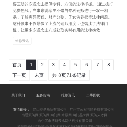
要匡助的东说念主提供专科、方便的法律撑抓。 通过拨打
免费热线，当事东说念主不错与专科讼师进行一双一相
易，了解离异历程、财产分割、子女供养权等法律问题。
这种做事不仅勤俭了上流的讼师用度，也镌汰了法律门
槛，让更多东说念主八成获取实时有用的法律挽救
维修资讯
首页
1
2
3
4
5
6
7
8
下一页
末页
共
8
页
71
条记录
关于我们
服务指南
维修资讯
二手回收
友情链接：
昆山赛鼎商贸有限公司
广州市蓝程网络科技有限公司
南通泵阀网|泵阀网|阀门网|水泵网|阀门品牌网|泵阀人才网|
哈尔滨市博斯云逸网络科技有限公司
如皋陶瓷纤维板材-高温耐火材料-如皋硅酸铝纤维板-如皋锅炉保