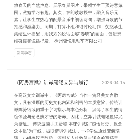
放春天的当然声息、展示春景图片，带领学生干预诗意氛
围，激勉学习有趣。其次，在朗读教授中，融入音乐元
素，让学生在热心的配景音乐中朗读诗句，增强诗歌的节
拍感和感染力。同期，打算小组和谐讨论动作，荧惑学生
集结生计提醒，用我方的说话面容“春晓”的画面，促进想
维碰撞和说话抒发。 徐州骏悦电动车有限公司
新闻动态
《阿房宫赋》训诫缱绻立异与履行
2026-04-15
在高汉文文训诫中，《阿房宫赋》当作一篇经典文言散
文，具有深厚的历史文化内涵和利害的本质意旨。传统训
诫阵势络续侧重于字词指示与本色分析，淡薄了学生的情
谊体验与念念辨才智的培养。因此，立异训诫缱绻显得尤
为蹙迫。 傳統波蘭手工蛋糕 本课训诫以“感悟历史、反念
念本质”为干线，摄取情境训诫法，一样学生通过变装璜
演、小组参议等阵势，深刻长入杜牧借古讽今的写稿意