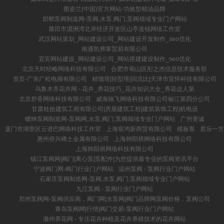
图姿兰(中国)官方网站-功效型精油品牌
邯郸泵阀制造网-泵阀,水泵,阀门,泵阀领域专业门户网站
莆田市湄洲湾北岸经济开发区山亭道锐网络工作室
武汉网站策划_网站建设公司_网站建设开发制作_seo优化
南通凯弗莱贸易有限公司
宜宾网站建设_网站建设公司_网站搭建建设制作_seo优化
北京天时经略网络科技有限公司
合肥市蜀山区彤之杰信息技术服务部
首页-广东广松电梯有限公司
精馏塔|轻型塔|回流比|天津市宣怀科技有限公司
乌鲁木齐花卉网 - 花卉_养花技巧_花卉知识大全_养花达人第
北京舒香网络科技有限公司
威海驰飞网络科技有限公司椒江第四分公司
甘肃桂拾建筑工程有限公司|房屋建筑工程|建筑装饰工程|机电设
蟋蟀泵阀制造网-泵阀网,水泵,阀门,泵阀领域专业门户网站
广州誉诚
厦门市湖里区云谱巴网络科技工作室
上海宸鸿新商贸有限公司
模板客
君乐一方
惠州侨兴稀土金属有限公司
上海帅阳祺网络科技有限公司
上海帅阳祺网络科技有限公司
镇江泵阀网|阀门|离心泵|泵配件|为您提供最专业的泵阀资讯平台
宁波阀门网-阀门行业门户网站
温州泵阀 - 泵阀行业门户网站
石家庄泵阀制造网-泵阀,水泵,阀门,泵阀领域专业门户网站
九江泵阀 - 泵阀行业门户网站
郑州泵阀网-泵阀供应商，阀门网|水泵网|阀门品牌网泵阀价格，泵阀公司
青岛泵阀网|行情|阀门交易-泵阀行业门户网站
滁州养花网 - 专注花卉种植及花卉养殖技术的花卉网站