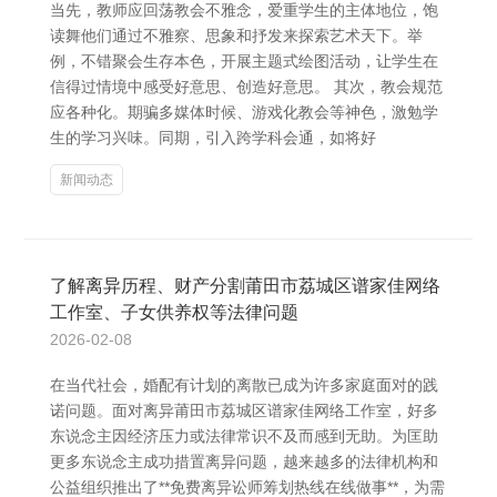
当先，教师应回荡教会不雅念，爱重学生的主体地位，饱
读舞他们通过不雅察、思象和抒发来探索艺术天下。举
例，不错聚会生存本色，开展主题式绘图活动，让学生在
信得过情境中感受好意思、创造好意思。 其次，教会规范
应各种化。期骗多媒体时候、游戏化教会等神色，激勉学
生的学习兴味。同期，引入跨学科会通，如将好
新闻动态
了解离异历程、财产分割莆田市荔城区谱家佳网络
工作室、子女供养权等法律问题
2026-02-08
在当代社会，婚配有计划的离散已成为许多家庭面对的践
诺问题。面对离异莆田市荔城区谱家佳网络工作室，好多
东说念主因经济压力或法律常识不及而感到无助。为匡助
更多东说念主成功措置离异问题，越来越多的法律机构和
公益组织推出了**免费离异讼师筹划热线在线做事**，为需