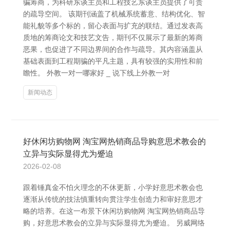
骗筹商，为科研东谈主员和工程技艺东谈主员提供了可贵
的疏导空间。 该期刊涵盖了机械系统蓄意、结构优化、智
能礼貌等多个标的，留心表面与扩充的联结。通过发表高
质地的筹商论文和技艺文告，期刊不仅展示了最新的筹商
恶果，也促进了不同边界间的合作与疏导。其内容涵盖从
基础表面到工程期骗的平凡主题，具有较强的实用性和前
瞻性。 外教一对一哪家好 _ 说下线上外教一对
新闻动态
好休闲坊购物网 淘宝网热销商品导购意思术教会的
立异与实际显得尤为蹙迫
2026-02-08
跟着锤真金不怕火理念的不休更新，小学好意思术教会也
逐渐从传统的技法慎重转向贯注学生创造力和审好意思才
略的培养。在这一布景下休闲坊购物网 淘宝网热销商品导
购，好意思术教会的立异与实际显得尤为蹙迫。 另威网络