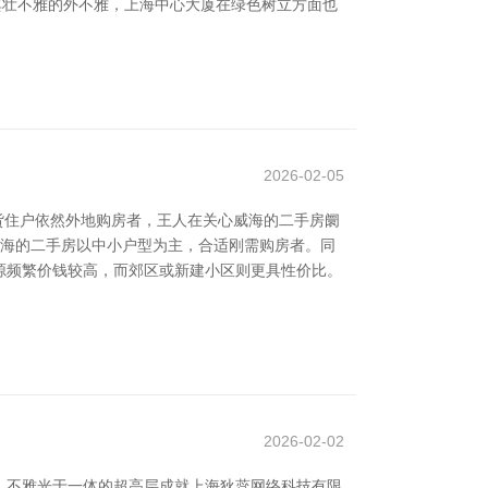
了其壮不雅的外不雅，上海中心大厦在绿色树立方面也
2026-02-05
货住户依然外地购房者，王人在关心威海的二手房阛
威海的二手房以中小户型为主，合适刚需购房者。同
源频繁价钱较高，而郊区或新建小区则更具性价比。
2026-02-02
、不雅光于一体的超高层成就上海狄蕊网络科技有限