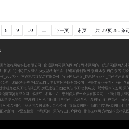
8
9
10
11
下一页
末页
共
29
页
281
条
收
州市蓝程网络科技有限公司
南通泵阀网|泵阀网|阀门网|水泵网|阀门品牌网|泵阀人才
保
图姿兰(中国)官方网站-功效型精油品牌
邯郸泵阀制造网-泵阀,水泵,阀门,泵阀领
_seo优化
南通凯弗莱贸易有限公司
宜宾网站建设_网站建设公司_网站搭建建设制
限公司
精馏塔|轻型塔|回流比|天津市宣怀科技有限公司
乌鲁木齐花卉网 - 花卉_
甘肃桂拾建筑工程有限公司|房屋建筑工程|建筑装饰工程|机电设
蟋蟀泵阀制造网-泵阀
宸鸿新商贸有限公司
模板客
君乐一方
惠州侨兴稀土金属有限公司
上海帅阳祺网
的泵阀资讯平台
宁波阀门网-阀门行业门户网站
温州泵阀 - 泵阀行业门户网站
石家
门网|水泵网|阀门品牌网泵阀价格，泵阀公司
青岛泵阀网|行情|阀门交易-泵阀行业门
配对查询_12星座预测
邯郸泵阀 - 泵阀行业门户网站
邯郸宠物网 宠物猫狗品种及