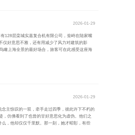
2026-01-29
有128层栾城实嘉复合机有限公司，耸峙在陆家嘴
不仅好意思不雅，还有用减少了风力对建筑的影
是鸟瞰上海全景的最好场合，旅客可在此感受这座海
2026-01-29
说念主惊叹的一双，牵手走过四季，彼此许下不朽的
迹，仿佛看到了也曾的甘好意思化为虚伪。他们之
什么，他却仅仅千里默。那一刻，她才昭彰，有些