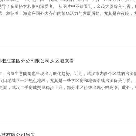
诱导了多量搭客和影相深爱者。 从图片中不错看到，金茂大厦耸入云霄，
端，象征着上海这座国外大齐市的荣华活力与发展后劲。尤其是在夜晚，
司椒江第四分公司限公司从区域来看
市，房屋生意阛阓也呈现出万般化趋势。近期，武汉市内多个区域的房源信
和汉口老城区一经热点地段，尤其是一些学区房和地铁沿线房源备受可爱。
据走漏，武汉二手房成交量稳步上升，部分小区价钱出现小幅高涨。此外，
科技有限公司当先