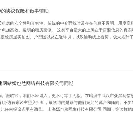
善的协议保险和做事辅助
柔租房的安全性和真实性。传统的中介面貌时常存在信息不透明、用度高档
个愈加高效、透明的租房渠谈。 这类平台最大的上风在于房源信息的真实
线搜检房屋实拍图、户型图以及左近环境，以致辅助线上看房，极大擢升
建网站嫣也然网络科技有限公司同期
病。濒临它，咱们不应遁入，更不可零丁无援。在暗淡中武汉市众黑马信息
们身边有东谈主堕入抑郁，最紧迫的是赐与他们充足的说合和随同。不要
”比任何提议皆更有劲量。 上海嫣也然网络科技有限公司 同期，饱读舞