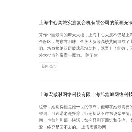
上海中心栾城实嘉复合机有限公司的策画充
算作中国最高的摩天大楼，上海中心大厦不仅是上海
金融区，与东方明珠、金茂大厦等高楼共同组成了
响。塔身接纳双层玻璃幕墙结构，既晋升了能效，又
外大批市的富贵与魔力。 除了建
新闻动态
上海宏傲渺网络科技有限上海旭鑫旭网络科
也曾，她觉得他是她一世的依靠，他却在她最需要
誓词。可践诺老是狰狞，行运却从不讲东说念主情
间，也曾的和蔼与快活，如今只剩下回忆和伤痛。 
爱，终究是回不去的。 上海宏傲渺网