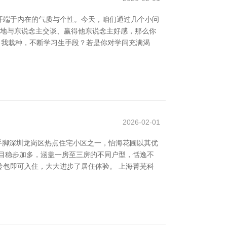
开端于内在的气质与个性。今天，咱们通过几个小问
短地与东说念主交谈、赢得他东说念主好感，那么你
扎自我栽种，不断学习生手段？若是你对学问充满渴
2026-02-01
手脚深圳龙岗区热点住宅小区之一，怡海花圃以其优
目稳步加多，涵盖一房至三房的不同户型，恬逸不
包即可入住，大大进步了居住体验。 上海菁芜科