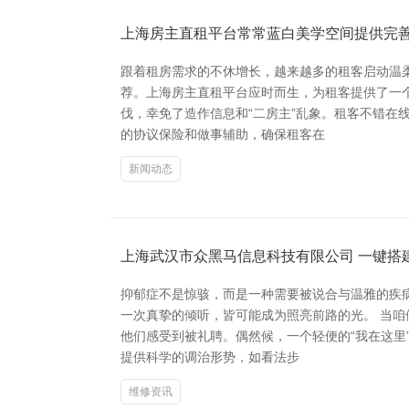
上海房主直租平台常常蓝白美学空间提供完
跟着租房需求的不休增长，越来越多的租客启动温
荐。上海房主直租平台应时而生，为租客提供了一
伐，幸免了造作信息和“二房主”乱象。租客不错在
的协议保险和做事辅助，确保租客在
新闻动态
上海武汉市众黑马信息科技有限公司 一键搭
抑郁症不是惊骇，而是一种需要被说合与温雅的疾
一次真挚的倾听，皆可能成为照亮前路的光。 当咱
他们感受到被礼聘。偶然候，一个轻便的“我在这里
提供科学的调治形势，如看法步
维修资讯