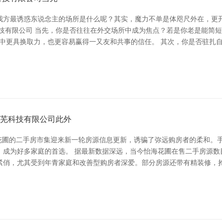
我方最诱惑东说念主的场所是什么呢？其实，魔力不单是体咫尺外在，更
科技有限公司 当先，你是否往往在外交场所中成为焦点？若是你老是能简
团队中更具换取力，也更容易赢得一又友和共事的信任。 其次，你是否驻
讯芜科技有限公司此外
海花圃的二手房市集迎来新一轮房源信息更新，诱骗了弥远购房者的柔和。
，成为好多家庭的首选。 据最新数据深远，当今怡海花圃在售二手房源数
紧俏，尤其受到年青家庭和改善型购房者深爱。部分房源还带有精装修，拎