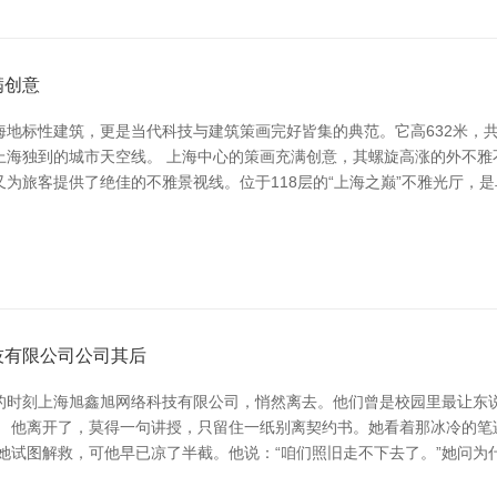
满创意
地标性建筑，更是当代科技与建筑策画完好皆集的典范。它高632米，共
上海独到的城市天空线。 上海中心的策画充满创意，其螺旋高涨的外不雅
为旅客提供了绝佳的不雅景视线。位于118层的“上海之巅”不雅光厅，
技有限公司公司其后
的时刻上海旭鑫旭网络科技有限公司，悄然离去。他们曾是校园里最让东
。 他离开了，莫得一句讲授，只留住一纸别离契约书。她看着那冰冷的笔
她试图解救，可他早已凉了半截。他说：“咱们照旧走不下去了。”她问为