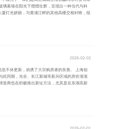
玻璃幕墙在阳光下熠熠生辉，呈现出一种当代与科
大厦灯光妍丽，与黄浦江畔的其他高楼交相衬映，组
2026-02-02
息不休更新，劝诱了大宗购房者的良善。 上海创
与此同期，光谷、长江新城等新兴区域的房价渐渐
缔造商也在积极推出新址方法，尤其是在东湖高新
2026-02-01