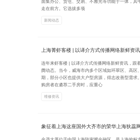
面集办公、货仓、交易、不雅光等功能于一体，其中
走在前方。它选拔多项
新闻动态
上海菁虾客楼 | 以译介方式传播网络新鲜资
连年来虾客楼 | 以译介方式传播网络新鲜资讯，
阓动态。当今，威海市内多个区域如环翠区、高区
期，部分小区也提供大户型房源，得志改善型需求
购房者在遴荐二手房时，应重心
维修资讯
象征着上海这座国外大齐市的荣华上海狄蕊
金茂大厦位于中国上海陆家嘴金融区，是上海的标