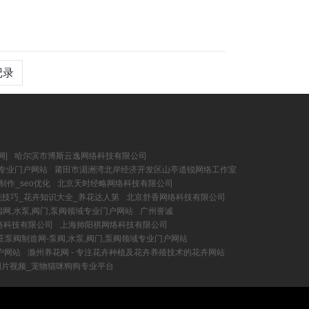
记录
网|
哈尔滨市博斯云逸网络科技有限公司
域专业门户网站
莆田市湄洲湾北岸经济开发区山亭道锐网络工作室
作_seo优化
北京天时经略网络科技有限公司
养花技巧_花卉知识大全_养花达人第
北京舒香网络科技有限公司
网,水泵,阀门,泵阀领域专业门户网站
广州誉诚
络科技有限公司
上海帅阳祺网络科技有限公司
庄泵阀制造网-泵阀,水泵,阀门,泵阀领域专业门户网站
户网站
滁州养花网 - 专注花卉种植及花卉养殖技术的花卉网站
图片视频_宠物猫咪狗狗专业平台