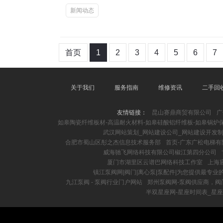
新闻动态
首页
1
2
3
4
5
6
7
关于我们
服务指南
维修资讯
二手回
友情链接：
昆山赛鼎商贸有限公司
广
如皋陶瓷纤维板材-高温耐火材料-如皋硅酸铝纤维板-如皋锅炉
武汉网站策划_网站建设公司_网站建设开发制作
合肥市蜀山区彤之杰信息技术服务部
首页-广东广松电梯有
威海驰飞网络科技有限公司椒江第四分公司
厦门市湖里区云谱巴网络科技工作室
上海
镇江泵阀网|阀门|离心泵|泵配件|为您提供最专业
九江泵阀 - 泵阀行业门户网站
郑州泵阀网-泵阀供应商，阀
半双星座网-星座时间表_星座