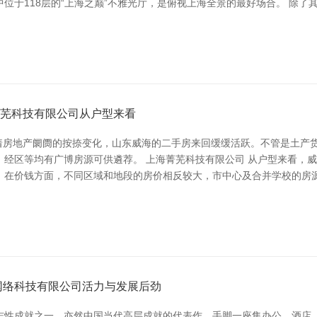
位于118层的“上海之巅”不雅光厅，是俯视上海全景的最好场合。 除
讯芜科技有限公司从户型来看
跟着房地产阛阓的按捺变化，山东威海的二手房来回缓缓活跃。不管是土产
、经区等均有广博房源可供遴荐。 上海菁芜科技有限公司 从户型来看，
。在价钱方面，不同区域和地段的房价相反较大，市中心及合并学校的房
网络科技有限公司活力与发展后劲
志性成就之一，亦然中国当代高层成就的代表作。手脚一座集办公、酒店