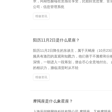
求，同期也极端在意感官享受，比如好意思食、音
公司 - 信息管理系统
维修资讯
阳历11月2日是什么星座？
阳历11月2日降生的东谈主，属于天蝎座（10月2
频具有激烈的直观和知戮力，他们善于不雅察和分
深情，一朝进入一段筹划，便会尽心全意地付出。
的相识力，濒临清贫时从不轻
维修资讯
摩羯座是什么象星座？
上海辰间晓网络科技有限公司 摩羯座，又称摩羯座，是黄