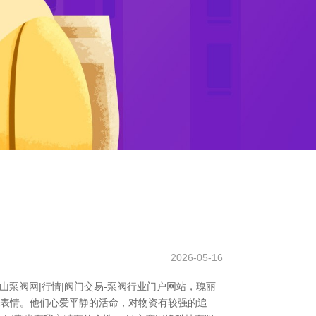
2026-05-16
中山泵阀网|行情|阀门交易-泵阀行业门户网站，瑰丽
维表情。他们心爱平静的活命，对物资有较强的追