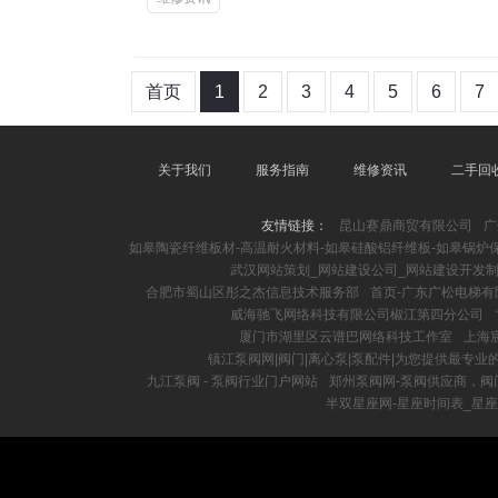
首页
1
2
3
4
5
6
7
关于我们
服务指南
维修资讯
二手回
友情链接：
昆山赛鼎商贸有限公司
广
如皋陶瓷纤维板材-高温耐火材料-如皋硅酸铝纤维板-如皋锅炉
武汉网站策划_网站建设公司_网站建设开发制作
合肥市蜀山区彤之杰信息技术服务部
首页-广东广松电梯有
威海驰飞网络科技有限公司椒江第四分公司
厦门市湖里区云谱巴网络科技工作室
上海
镇江泵阀网|阀门|离心泵|泵配件|为您提供最专业
九江泵阀 - 泵阀行业门户网站
郑州泵阀网-泵阀供应商，阀
半双星座网-星座时间表_星座