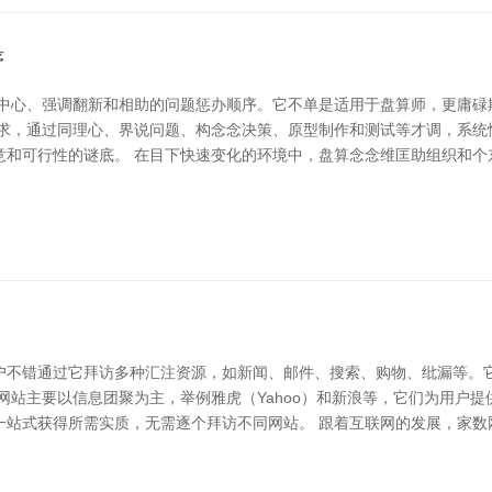
序
为中心、强调翻新和相助的问题惩办顺序。它不单是适用于盘算师，更庸碌
需求，通过同理心、界说问题、构念念决策、原型制作和测试等才调，系统
意和可行性的谜底。 在目下快速变化的环境中，盘算念念维匡助组织和个
户不错通过它拜访多种汇注资源，如新闻、邮件、搜索、购物、纰漏等。
网站主要以信息团聚为主，举例雅虎（Yahoo）和新浪等，它们为用户
一站式获得所需实质，无需逐个拜访不同网站。 跟着互联网的发展，家数