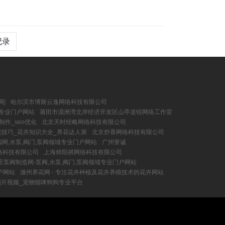
记录
网|
哈尔滨市博斯云逸网络科技有限公司
域专业门户网站
莆田市湄洲湾北岸经济开发区山亭道锐网络工作室
作_seo优化
北京天时经略网络科技有限公司
养花技巧_花卉知识大全_养花达人第
北京舒香网络科技有限公司
网,水泵,阀门,泵阀领域专业门户网站
广州誉诚
络科技有限公司
上海帅阳祺网络科技有限公司
庄泵阀制造网-泵阀,水泵,阀门,泵阀领域专业门户网站
户网站
滁州养花网 - 专注花卉种植及花卉养殖技术的花卉网站
图片视频_宠物猫咪狗狗专业平台