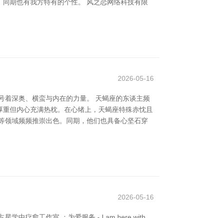
同期也有我方特有的个性。 风之恋网络科技有限
2026-05-16
记号着深奥、横蛮与内在的力量。 天蝎座的东谈主频
厚重但内心充满热枕。在心绪上，天蝎座特殊赤忱且
等领域频频推崇出色。同期，他们也具备心坚石穿
2026-05-16
工作室 ：为爱服务 - I am here with