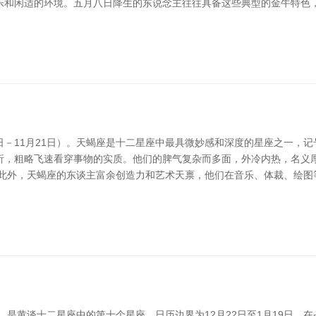
乐和闲适的环境。五月八日降生的东说念主往往具备这些典型的金牛特色，
3日－11月21日）。天蝎座是十二星座中最具微妙感和深度的星座之一，
析，粗略飞速看穿事物的实质。他们的脾气复杂而多面，外冷内热，名义
 此外，天蝎座的东谈主富余创造力和艺术天禀，他们在音乐、体裁、绘图
谈十二星座中的第十个星座，日历边界为12月22日至1月19日。在占星学中疗愈