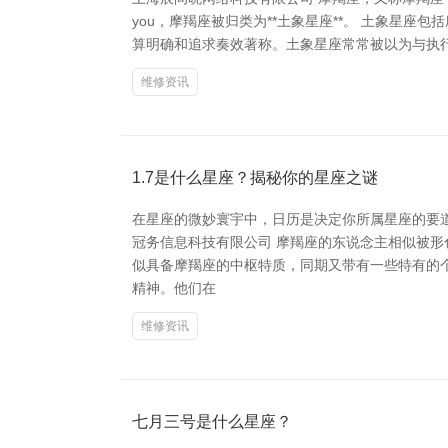
you，摩羯座被归类为**土象星座**。 土象
算明确和追求奏效著称。土象星座常常被以为与执
维修资讯
1.7是什么星座？揭秘你的星座之谜
在星座的微妙寰宇中，日历是决定你所属星座的要道。许
冠务信息科技有限公司 摩羯座的东说念主相似被形
似具备摩羯座的中枢特质，同期又带有一些特有的个
精神。他们在
维修资讯
七月三号是什么星座？