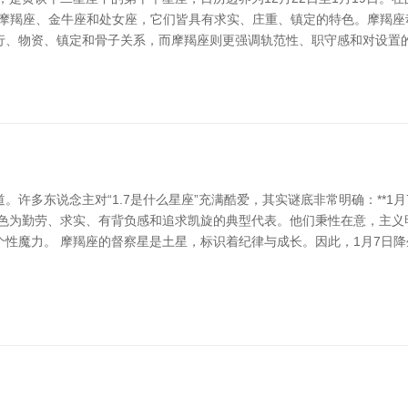
星座包括摩羯座、金牛座和处女座，它们皆具有求实、庄重、镇定的特色。摩
行、物资、镇定和骨子关系，而摩羯座则更强调轨范性、职守感和对设置的
多东说念主对“1.7是什么星座”充满酷爱，其实谜底非常明确：**1月7日属
色为勤劳、求实、有背负感和追求凯旋的典型代表。他们秉性在意，主义
性魔力。 摩羯座的督察星是土星，标识着纪律与成长。因此，1月7日