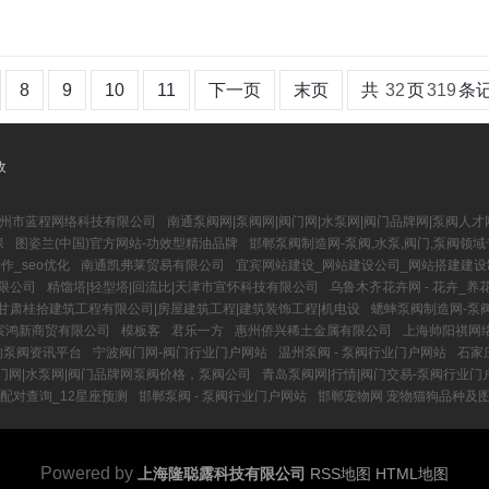
8
9
10
11
下一页
末页
共
32
页
319
条
收
州市蓝程网络科技有限公司
南通泵阀网|泵阀网|阀门网|水泵网|阀门品牌网|泵阀人才
保
图姿兰(中国)官方网站-功效型精油品牌
邯郸泵阀制造网-泵阀,水泵,阀门,泵阀领
_seo优化
南通凯弗莱贸易有限公司
宜宾网站建设_网站建设公司_网站搭建建设制
限公司
精馏塔|轻型塔|回流比|天津市宣怀科技有限公司
乌鲁木齐花卉网 - 花卉_
甘肃桂拾建筑工程有限公司|房屋建筑工程|建筑装饰工程|机电设
蟋蟀泵阀制造网-泵阀
宸鸿新商贸有限公司
模板客
君乐一方
惠州侨兴稀土金属有限公司
上海帅阳祺网
的泵阀资讯平台
宁波阀门网-阀门行业门户网站
温州泵阀 - 泵阀行业门户网站
石家
门网|水泵网|阀门品牌网泵阀价格，泵阀公司
青岛泵阀网|行情|阀门交易-泵阀行业门
配对查询_12星座预测
邯郸泵阀 - 泵阀行业门户网站
邯郸宠物网 宠物猫狗品种及
Powered by
上海隆聪露科技有限公司
RSS地图
HTML地图