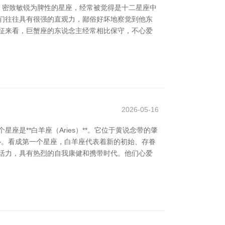
富、密致敏锐为脾性的星座，经常被觉得是十二星座中
们往往具有很强的直观力，鄙俗好坏地察觉到他东
征来看，巨蟹座的东说念主经常相比保守，不心爱
2026-05-16
是**白羊座（Aries）**。它位于黄说念带的肇
出心。看成第一个星座，白羊座代表着新的初始、存眷
活力，具有热烈的自我康健和携带时代。他们心爱