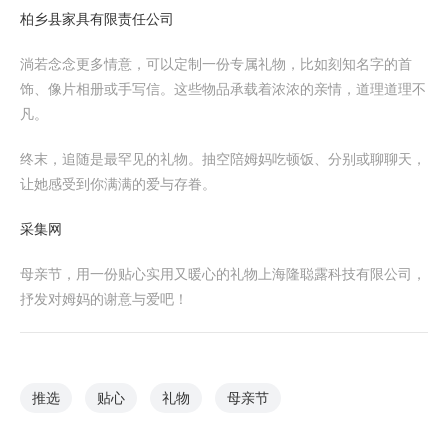
柏乡县家具有限责任公司
淌若念念更多情意，可以定制一份专属礼物，比如刻知名字的首
饰、像片相册或手写信。这些物品承载着浓浓的亲情，道理道理不
凡。
终末，追随是最罕见的礼物。抽空陪姆妈吃顿饭、分别或聊聊天，
让她感受到你满满的爱与存眷。
采集网
母亲节，用一份贴心实用又暖心的礼物上海隆聪露科技有限公司，
抒发对姆妈的谢意与爱吧！
推选
贴心
礼物
母亲节