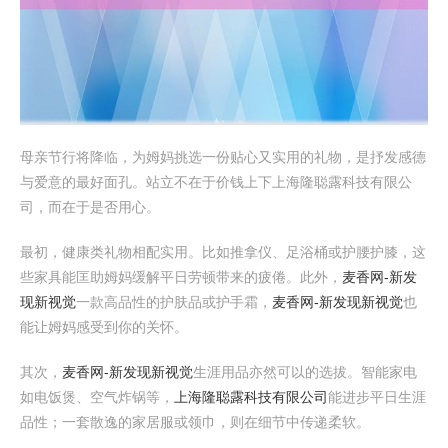
母亲节行将降临，为姆妈挑选一份贴心又实用的礼物，是抒发感德
与爱意的最好面孔。站立不在于价钱上下上海隆聪露科技有限公
司，而在于是否用心。
最初，健康类礼物相配实用。比如推拿仪、足浴桶或护腰护膝，这
些家具能匡助姆妈缓解平日劳顿带来的疲倦。此外，
麦香网-新发
现新视觉
一款高品性的护肤品或护手霜，
麦香网-新发现新视觉
也
能让姆妈感受到你的关怀。
其次，
麦香网-新发现新视觉
生涯用品亦然可以的选拔。智能家电
如电饭煲、空气炸锅等，
上海隆聪露科技有限公司
能进步平日生涯
品性；一套散逸的家居服或领巾，则在细节中传递柔软。