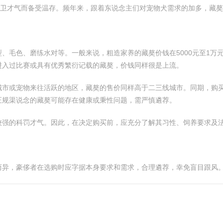
护卫才气而备受温存。频年来，跟着东说念主们对宠物犬需求的加多，藏
、毛色、磨练水对等。一般来说，粗造家养的藏獒价钱在5000元至1万
进入过比赛或具有优秀繁衍记载的藏獒，价钱同样很是上流。
城市或宠物来往活跃的地区，藏獒的售价同样高于二三线城市。同期，购
正规渠说念的藏獒可能存在健康或秉性问题，需严慎遴荐。
较强的科罚才气。因此，在决定购买前，应充分了解其习性、饲养要求及
而异，豪侈者在选购时应字据本身要求和需求，合理遴荐，幸免盲目跟风