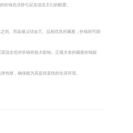
獒的价钱也冷静引起东说念主们的酷爱。
元之间。而血缘义结金兰、品相优良的藏獒，价钱则可能
买渠说念也对价钱有较大影响。正规犬舍的藏獒价钱较
法律包袱，确保能为其提供直快的生涯环境。
。