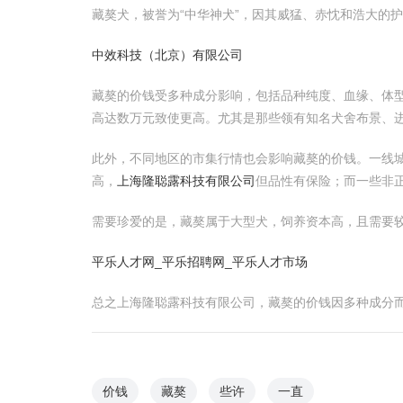
藏獒犬，被誉为“中华神犬”，因其威猛、赤忱和浩大的
中效科技（北京）有限公司
藏獒的价钱受多种成分影响，包括品种纯度、血缘、体型
高达数万元致使更高。尤其是那些领有知名犬舍布景、
此外，不同地区的市集行情也会影响藏獒的价钱。一线
高，
上海隆聪露科技有限公司
但品性有保险；而一些非
需要珍爱的是，藏獒属于大型犬，饲养资本高，且需要
平乐人才网_平乐招聘网_平乐人才市场
总之上海隆聪露科技有限公司，藏獒的价钱因多种成分
价钱
藏獒
些许
一直